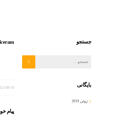
جستجو
dceram
بایگانی
022-08-10
ژوئن 2019
پیام خو