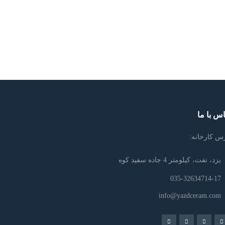
س با ما
س کارخانه:
یزد، تفت، کیلومتر 4 جاده سفید کوه
035-32634714-17
info@yazdceram.com