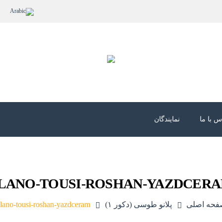
س با ما
نمایندگان
LANO-TOUSI-ROSHAN-YAZDCER
حه اصلی
پلانو طوسی (دکور ۱)
lano-tousi-roshan-yazdceram