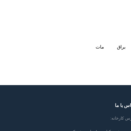
براق
مات
س با ما
س کارخانه: