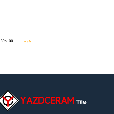
همه
100×30