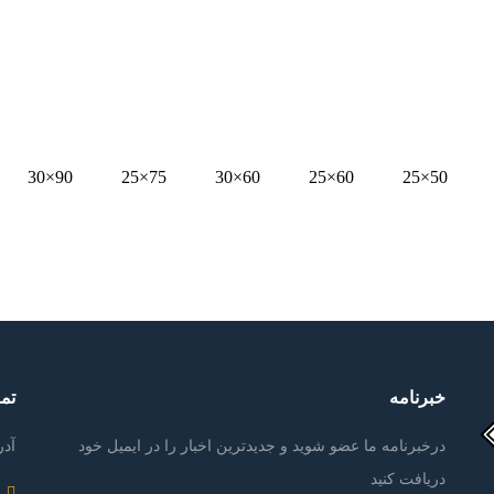
90×30
75×25
60×30
60×25
50×25
خبرنامه
تما
درخبرنامه ما عضو شوید و جدیدترین اخبار را در ایمیل خود
آدر
دریافت کنید