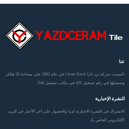
عنا
تأسست شركة يزد تارا Ceram Kavir في عام 2002 على مساحة 20 هكتار
وتسجيلها في رقم تسجيل 420 في مكتب تسجيل Taft.
النشرة الإخبارية
الاشتراك في النشرة الإخبارية لدينا والحصول على آخر الأخبار في البريد
الإلكتروني الخاص بك