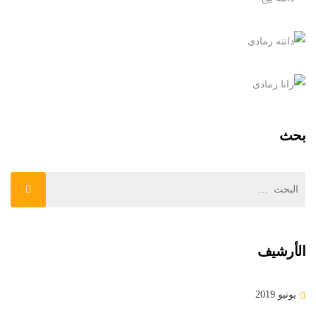
+
60×30, غير شفاف
بوتانیک أخضر
+
60×30, غير شفاف
دانته بیج
60×30, لامع
دانته رمادی
بحث
60×30, لامع
رانا رمادی
60×30, لامع
الأرشيف
يونيو 2019